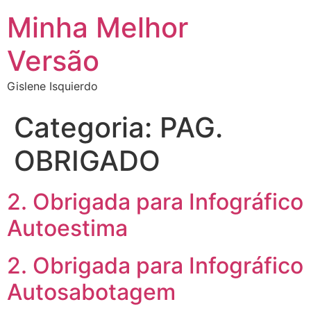
Minha Melhor
Versão
Gislene Isquierdo
Categoria:
PAG.
OBRIGADO
2. Obrigada para Infográfico
Autoestima
2. Obrigada para Infográfico
Autosabotagem